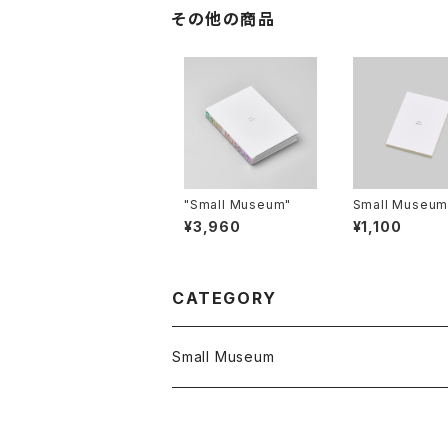
その他の商品
"Small Museum"
Small Museum
book
¥3,960
¥1,100
CATEGORY
Small Museum