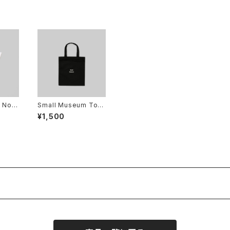
 Note
Small Museum Tote
bag
¥1,500